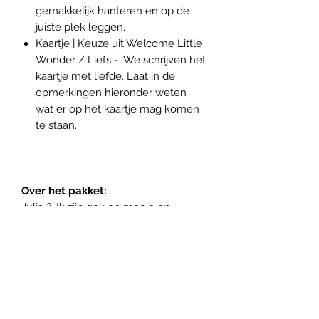
gemakkelijk hanteren en op de
juiste plek leggen.
Kaartje | Keuze uit Welcome Little
Wonder / Liefs - We schrijven het
kaartje met liefde. Laat in de
opmerkingen hieronder weten
wat er op het kaartje mag komen
te staan.
Over het pakket:
Julia & Ik zijn gek op mooie en
eerlijke producten gemaakt van
zachte en duurzame materialen. We
vinden het leuk om de mooiste
pakketten samen te stellen voor de
geboorte van een kindje, een
verjaardag of andere speciale