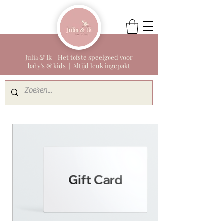
Julia & Ik | Het tofste speelgoed voor
baby's & kids | Altijd leuk ingepakt