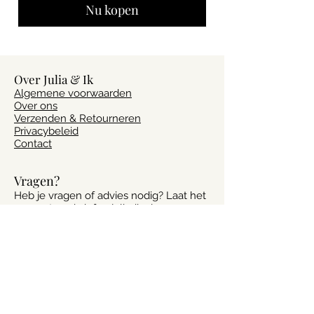
Nu kopen
Over Julia & Ik
Algemene voorwaarden
Over ons
Verzenden & Retourneren
Privacybeleid
Contact
Vragen?
Heb je vragen of advies nodig? Laat het
ons weten via
info@julia-ik.nl
Volg ons!
Altijd op de hoogte van het laatste
nieuws? Volg ons op social media!