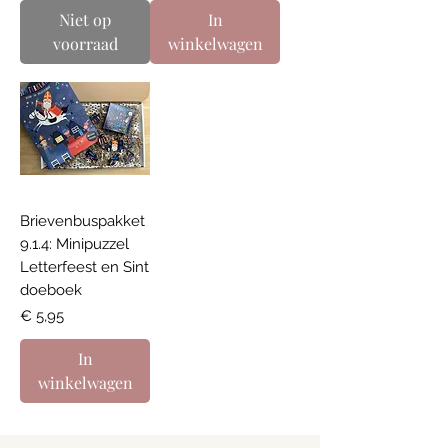
Niet op
In
voorraad
winkelwagen
Brievenbuspakket
9.1.4: Minipuzzel
Letterfeest en Sint
doeboek
Prijs
€ 5,95
In
winkelwagen