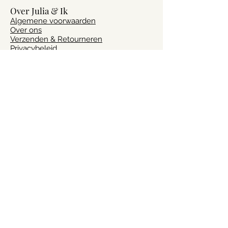
Over Julia & Ik
Algemene voorwaarden
Over ons
Verzenden & Retourneren
Privacybeleid
Contact
Vragen?
Heb je vragen of advies nodig? Laat het
ons weten via
info@julia-ik.nl
Volg ons!
Altijd op de hoogte van het laatste
nieuws? Volg ons op social media!