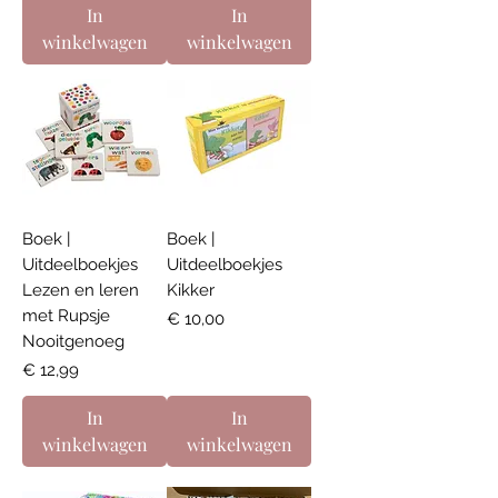
In
In
winkelwagen
winkelwagen
Boek |
Boek |
Uitdeelboekjes
Uitdeelboekjes
Lezen en leren
Kikker
met Rupsje
Prijs
€ 10,00
Nooitgenoeg
Prijs
€ 12,99
In
In
winkelwagen
winkelwagen