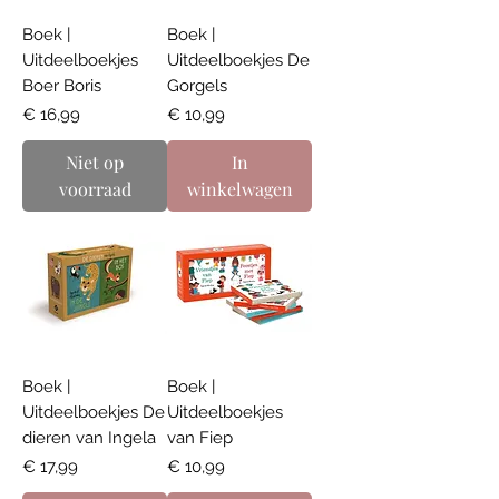
Boek |
Boek |
Uitdeelboekjes
Uitdeelboekjes De
Boer Boris
Gorgels
Prijs
Prijs
€ 16,99
€ 10,99
Niet op
In
voorraad
winkelwagen
Boek |
Boek |
Uitdeelboekjes De
Uitdeelboekjes
dieren van Ingela
van Fiep
Prijs
Prijs
€ 17,99
€ 10,99