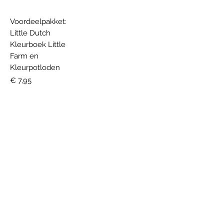
Voordeelpakket:
Little Dutch
Kleurboek Little
Farm en
Kleurpotloden
Prijs
€ 7,95
Niet op
voorraad
Over Julia & Ik
Algemene voorwaarden
Over ons
Verzenden & Retourneren
Privacybeleid
Contact