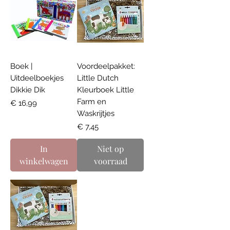
Boek |
Voordeelpakket:
Uitdeelboekjes
Little Dutch
Dikkie Dik
Kleurboek Little
Farm en
Prijs
€ 16,99
Waskrijtjes
Prijs
€ 7,45
In
Niet op
winkelwagen
voorraad