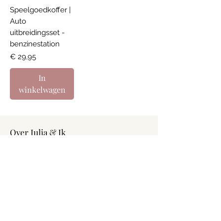
Speelgoedkoffer |
Auto
uitbreidingsset -
benzinestation
Prijs
€ 29,95
In
winkelwagen
Over Julia & Ik
Algemene voorwaarden
Over ons
Verzenden & Retourneren
Privacybeleid
Contact
Vragen?
Heb je vragen of advies nodig? Laat het