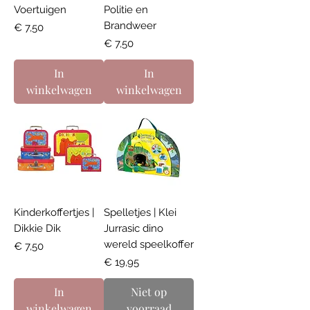
Voertuigen
Politie en
Brandweer
Prijs
€ 7,50
Prijs
€ 7,50
In
In
winkelwagen
winkelwagen
Kinderkoffertjes |
Spelletjes | Klei
Dikkie Dik
Jurrasic dino
wereld speelkoffer
Prijs
€ 7,50
Prijs
€ 19,95
In
Niet op
winkelwagen
voorraad