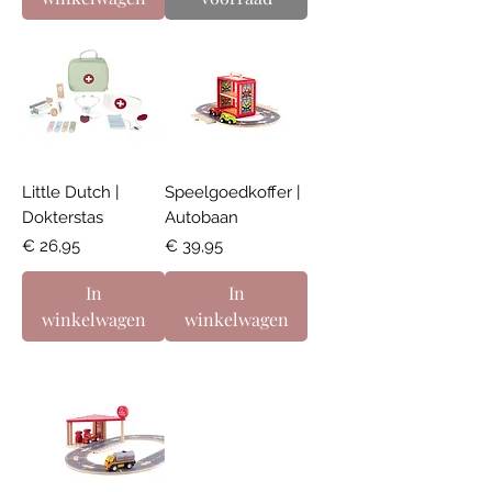
Little Dutch |
Speelgoedkoffer |
Dokterstas
Autobaan
Prijs
Prijs
€ 26,95
€ 39,95
In
In
winkelwagen
winkelwagen