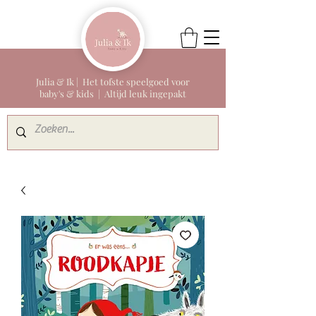
Julia & Ik | Het tofste speelgoed voor
baby's & kids | Altijd leuk ingepakt