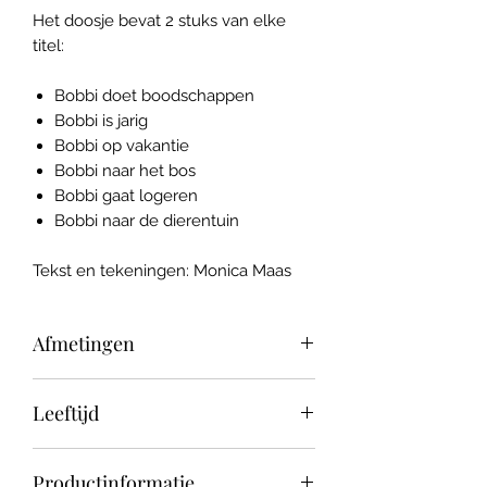
Het doosje bevat 2 stuks van elke
titel:
Bobbi doet boodschappen
Bobbi is jarig
Bobbi op vakantie
Bobbi naar het bos
Bobbi gaat logeren
Bobbi naar de dierentuin
Tekst en tekeningen: Monica Maas
Afmetingen
12 boekjes met een totale afmeting
Leeftijd
van: 16,6 x 10,7 x 6,5 cm
Per boekje: 8 x 10 x 0,8 cm
0+
Productinformatie