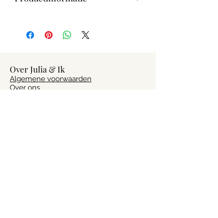
Taal: Nederlands
Bindwijze: Hardcover
Inhoud: 12 uitdeelboekjes, 2 stuks per
titel
Materiaal: Karton
Over Julia & Ik
Algemene voorwaarden
Over ons
Verzenden & Retourneren
Privacybeleid
Contact
Vragen?
Heb je vragen of advies nodig? Laat het
ons weten via
info@julia-ik.nl
Volg ons!
Altijd op de hoogte van het laatste