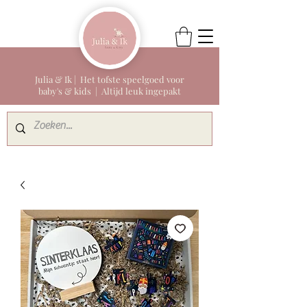
Julia & Ik | Het tofste speelgoed voor
baby's & kids | Altijd leuk ingepakt