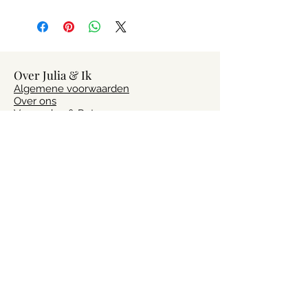
Over Julia & Ik
Algemene voorwaarden
Over ons
Verzenden & Retourneren
Privacybeleid
Contact
Vragen?
Heb je vragen of advies nodig? Laat het
ons weten via
info@julia-ik.nl
Volg ons!
Altijd op de hoogte van het laatste
nieuws? Volg ons op social media!