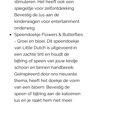
stimuleren. Het heeft ook een
spiegeltje voor zelfontdekking.
Bevestig de lus aan de
kinderwagen voor entertainment
onderweg.
Speendoekje Flowers & Butterflies
- Groei en bloei. Dit speendoekje
van Little Dutch is uitgevoerd in
een zachte tint en houdt de
bijtring of speen van jouw kindje
schoon en binnen handbereik.
Geïnspireerd door ons nieuwste
thema, heeft het doekje de vorm
van een bloem. Bevestig de
speen of bijtring aan de katoenen
lus en je raakt hem niet meer
kwijt. Het superzachte doekje doet
ook dienst als knuffeltje en helpt
je kleintje rustig in slaap te vallen.
Of je nu thuis bent of onderweg.