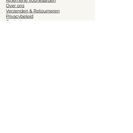
Algemene voorwaarden
Over ons
Verzenden & Retourneren
Privacybeleid
Contact
Vragen?
Heb je vragen of advies nodig? Laat het
ons weten via
info@julia-ik.nl
Volg ons!
Altijd op de hoogte van het laatste
nieuws? Volg ons op social media!