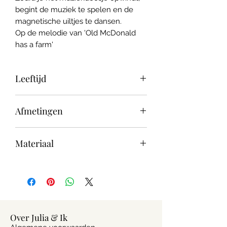
begint de muziek te spelen en de
magnetische uiltjes te dansen.
Op de melodie van 'Old McDonald
has a farm'
Leeftijd
3+
Afmetingen
11 x 11,3 cm
Materiaal
Hout met inwendig magneetje.
Over Julia & Ik