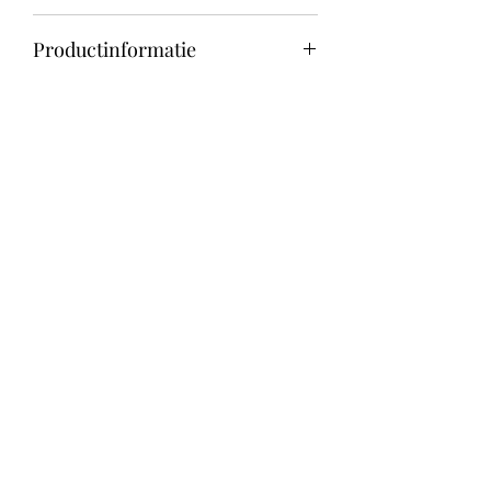
3+
Productinformatie
Taal: Nederlands
Bindwijze: Hardcover
Aantal pagina's: 60 pagina's
Over Julia & Ik
Algemene voorwaarden
Over ons
Verzenden & Retourneren
Privacybeleid
Contact
Vragen?
Heb je vragen of advies nodig? Laat het
ons weten via
info@julia-ik.nl