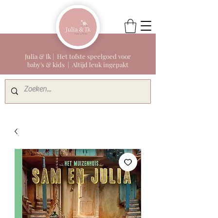
Julia & Ik | Het tofste speelgoed voor
baby's & kids | Altijd leuk ingepakt