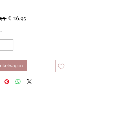
Normale
Verkoopprijs
95 
€ 26,95
prijs
*
inkelwagen