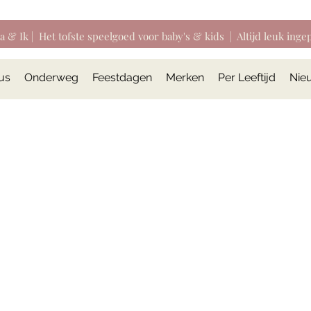
ia & Ik | Het tofste speelgoed voor baby's & kids | Altijd leuk inge
us
Onderweg
Feestdagen
Merken
Per Leeftijd
Nie