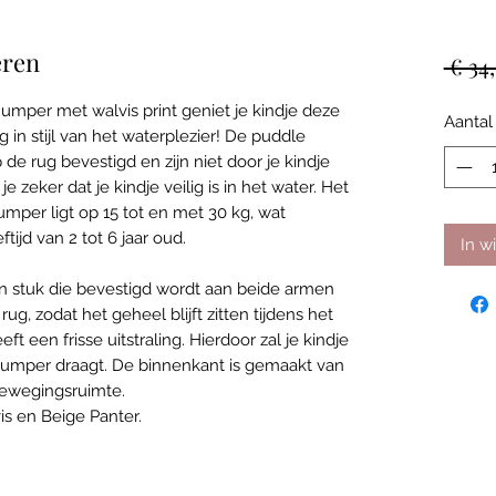
eren
 € 34,
umper met walvis print geniet je kindje deze
Aantal
 in stijl van het waterplezier! De puddle
 rug bevestigd en zijn niet door je kindje
e zeker dat je kindje veilig is in het water. Het
per ligt op 15 tot en met 30 kg, wat
tijd van 2 tot 6 jaar oud.
In w
n stuk die bevestigd wordt aan beide armen
g, zodat het geheel blijft zitten tijdens het
een frisse uitstraling. Hierdoor zal je kindje
jumper draagt. De binnenkant is gemaakt van
ewegingsruimte.
is en Beige Panter.