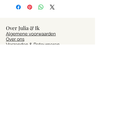
Over Julia & Ik
Algemene voorwaarden
Over ons
Verzenden & Retourneren
Privacybeleid
Contact
Vragen?
Heb je vragen of advies nodig? Laat het
ons weten via
info@julia-ik.nl
Volg ons!
Altijd op de hoogte van het laatste
nieuws? Volg ons op social media!